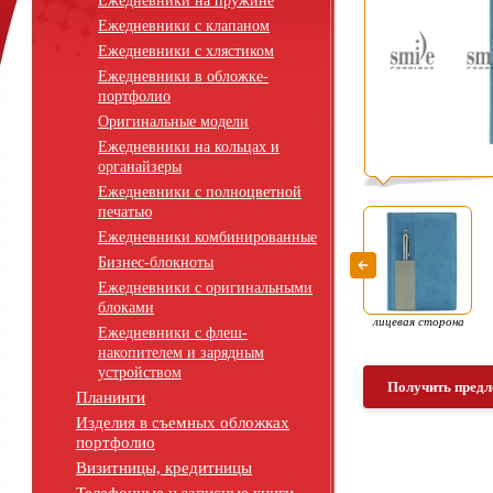
Ежедневники на пружине
Ежедневники с клапаном
Ежедневники с хлястиком
Ежедневники в обложке-
портфолио
Оригинальные модели
Ежедневники на кольцах и
органайзеры
Ежедневники с полноцветной
печатью
Ежедневники комбинированные
Бизнес-блокноты
Ежедневники с оригинальными
блоками
лицевая сторона
Ежедневники с флеш-
накопителем и зарядным
устройством
Получить предл
Планинги
Изделия в съемных обложках
портфолио
Визитницы, кредитницы