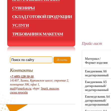
СУВЕНИРЫ
СКЛАД ГОТОВОЙ ПРОДУКЦИИ
УСЛУГИ
ТРЕБОВАНИЯ К МАКЕТАМ
Прайс-лист
Материал /
Формат изделия
Контакты
Ежедневник А6
недатированный
+7 (495) 128-50-10
,
141407, Химки, Куркинское шоссе, строение 2,
Ежедневник А5
помещение 306, офис 1,
датированный/
mail@spark-m.ru
, skype:
Spark_moscow
,
недатированный
схема проезда
Еженедельник А4
датированный/
недатированный