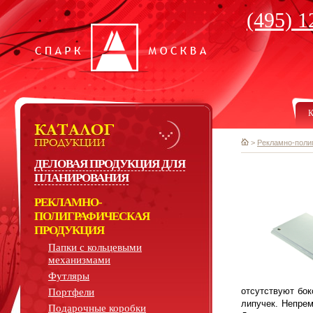
(495) 1
К
>
Рекламно-поли
ДЕЛОВАЯ ПРОДУКЦИЯ ДЛЯ
ПЛАНИРОВАНИЯ
РЕКЛАМНО-
ПОЛИГРАФИЧЕСКАЯ
ПРОДУКЦИЯ
Папки с кольцевыми
механизмами
Футляры
отсутствуют бок
Портфели
липучек. Непрем
Подарочные коробки