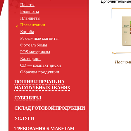
Дополнительные
Пакеты
Блокноты
Планшеты
Презентации
Короба
Рекламные магниты
Фотоальбомы
POS материалы
Календари
Настоль
СD — компакт диски
Образцы продукции
ПОШИВ И ПЕЧАТЬ НА
НАТУРАЛЬНЫХ ТКАНЯХ
СУВЕНИРЫ
СКЛАД ГОТОВОЙ ПРОДУКЦИИ
УСЛУГИ
ТРЕБОВАНИЯ К МАКЕТАМ