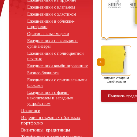
Ежедневники на пружине
Ежедневники с клапаном
Ежедневники с хлястиком
Ежедневники в обложке-
портфолио
Оригинальные модели
Ежедневники на кольцах и
органайзеры
Ежедневники с полноцветной
печатью
Ежедневники комбинированные
Бизнес-блокноты
лицевая сторона
Ежедневники с оригинальными
ежедневника
блоками
Ежедневники с флеш-
Получить предл
накопителем и зарядным
устройством
Планинги
Изделия в съемных обложках
портфолио
Визитницы, кредитницы