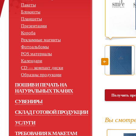
Пакеты
Блокноты
Планшеты
Презентации
Короба
Рекламные магниты
Фотоальбомы
POS материалы
Календари
СD — компакт диски
Образцы продукции
ПОШИВ И ПЕЧАТЬ НА
НАТУРАЛЬНЫХ ТКАНЯХ
Получить пр
СУВЕНИРЫ
СКЛАД ГОТОВОЙ ПРОДУКЦИИ
Вы смотре
УСЛУГИ
ТРЕБОВАНИЯ К МАКЕТАМ