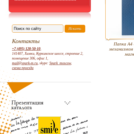
Контакты
Папка А4 
+7 (495) 128-50-10
,
механизмом 
141407, Химки, Куркинское шоссе, строение 2,
маг
помещение 306, офис 1,
mail@spark-m.ru
, skype:
Spark_moscow
,
схема проезда