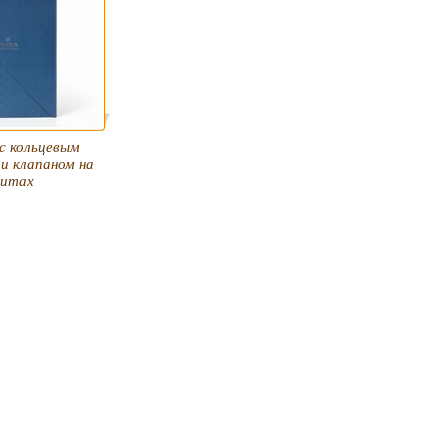
с кольцевым
и клапаном на
нитах