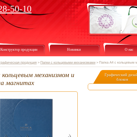
28-50-10
Конструктор продукции
Новинки
О нас
графическая продукция
>
Папки с кольцевыми механизмами
>
Папка А4 с кольцевым 
с кольцевым механизмом и
Графический диза
блоков
на магнитах