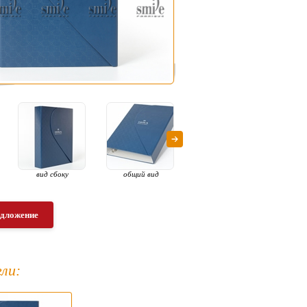
вид сбоку
общий вид
разверутый вид
полукр
едложение
ли: