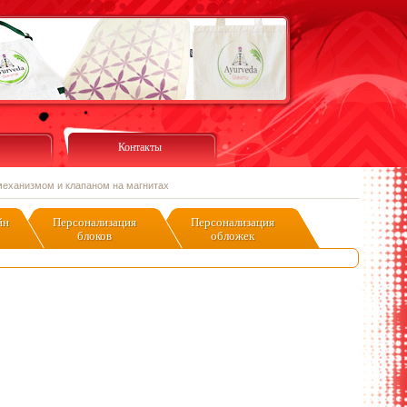
Контакты
механизмом и клапаном на магнитах
йн
Персонализация
Персонализация
блоков
обложек