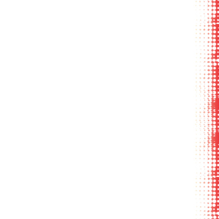
углый клапан
различные
конфигурации
клапанов