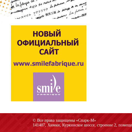
© Все права защищены «Спарк-M»
141407, Химки, Куркинское шоссе, строение 2, помеще