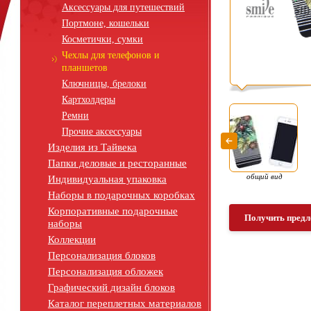
Аксессуары для путешествий
Портмоне, кошельки
Косметички, сумки
Чехлы для телефонов и
планшетов
Ключницы, брелоки
Картхолдеры
Ремни
Прочие аксессуары
Изделия из Тайвека
Папки деловые и ресторанные
общий вид
Индивидуальная упаковка
Наборы в подарочных коробках
Корпоративные подарочные
Получить предл
наборы
Коллекции
Персонализация блоков
Персонализация обложек
Графический дизайн блоков
Каталог переплетных материалов