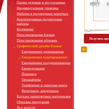
Папки деловые и ресторанные
Индивидуальная упаковка
Наборы в подарочных коробках
Корпоративные подарочные
наборы
Коллекции
Персонализация блоков
Получить пр
Персонализация обложек
Графический дизайн блоков
Ежедневники датированные
Ежедневники недатированные
Ежедневники полудатированные
Еженедельники
Планинги
Органайзеры
Телефонные и записные книги
Визитницы, кредитницы
Каталог переплетных материалов
Образцы продукции
Все модели