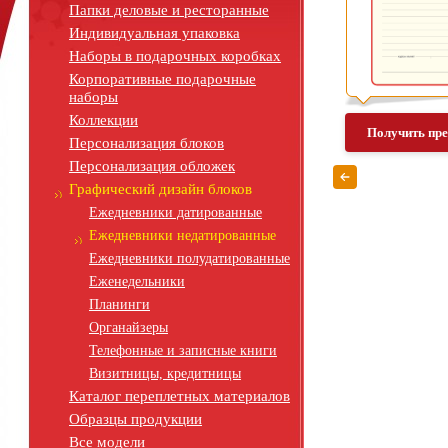
Папки деловые и ресторанные
Индивидуальная упаковка
Наборы в подарочных коробках
Корпоративные подарочные
наборы
Коллекции
Получить пр
Персонализация блоков
Персонализация обложек
Графический дизайн блоков
Ежедневники датированные
Ежедневники недатированные
Ежедневники полудатированные
Еженедельники
Планинги
Органайзеры
Телефонные и записные книги
Визитницы, кредитницы
Каталог переплетных материалов
Образцы продукции
Все модели