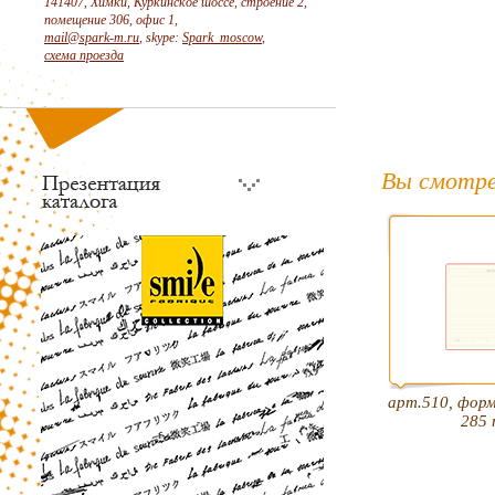
141407, Химки, Куркинское шоссе, строение 2,
помещение 306, офис 1,
mail@spark-m.ru
, skype:
Spark_moscow
,
схема проезда
Вы смотре
арт.510, фор
285 