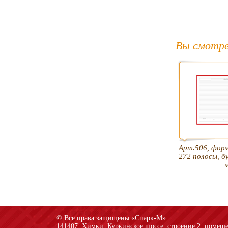
Вы смотре
Арт.506, фор
272 полосы, бу
© Все права защищены «Спарк-M»
141407, Химки, Куркинское шоссе, строение 2, помеще