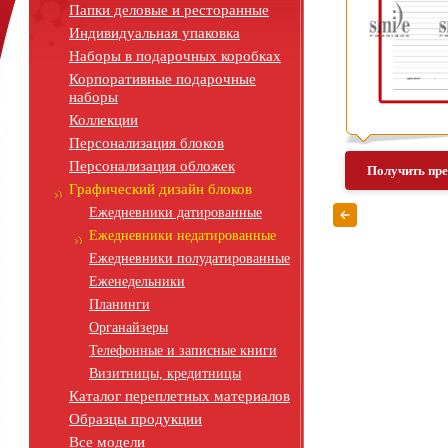
Папки деловые и ресторанные
Индивидуальная упаковка
Наборы в подарочных коробках
Корпоративные подарочные
наборы
Коллекции
Персонализация блоков
Персонализация обложек
Получить пр
Графический дизайн блоков
Ежедневники датированные
Ежедневники недатированные
Ежедневники полудатированные
Еженедельники
Планинги
Органайзеры
Телефонные и записные книги
Визитницы, кредитницы
Каталог переплетных материалов
Образцы продукции
Все модели