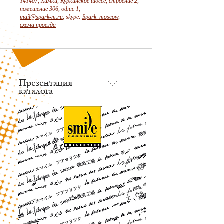
141407, Химки, Куркинское шоссе, строение 2,
помещение 306, офис 1,
mail@spark-m.ru
, skype:
Spark_moscow
,
схема проезда