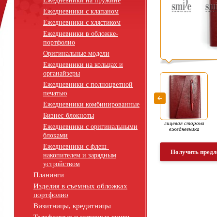
Ежедневники на пружине
Ежедневники с клапаном
Ежедневники с хлястиком
Ежедневники в обложке-
портфолио
Оригинальные модели
Ежедневники на кольцах и
органайзеры
Ежедневники с полноцветной
печатью
Ежедневники комбинированные
Бизнес-блокноты
лицевая сторона
Ежедневники с оригинальными
ежедневника
блоками
Ежедневники с флеш-
Получить предл
накопителем и зарядным
устройством
Планинги
Изделия в съемных обложках
портфолио
Визитницы, кредитницы