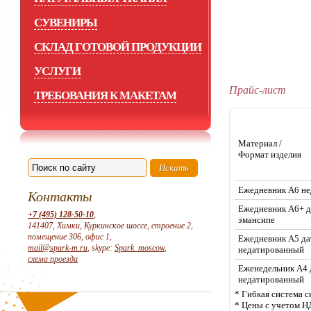
СУВЕНИРЫ
СКЛАД ГОТОВОЙ ПРОДУКЦИИ
УСЛУГИ
Прайс-лист
ТРЕБОВАНИЯ К МАКЕТАМ
Материал /
Формат изделия
Ежедневник А6 н
Контакты
Ежедневник А6+ 
+7 (495) 128-50-10
,
эмансипе
141407, Химки, Куркинское шоссе, строение 2,
помещение 306, офис 1,
Ежедневник А5 да
mail@spark-m.ru
, skype:
Spark_moscow
,
недатированный
схема проезда
Еженедельник А4 
недатированный
* Гибкая система с
* Цены с учетом Н