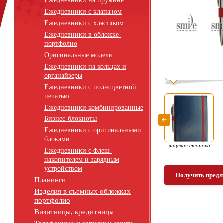
Ежедневники на пружине
Ежедневники с клапаном
Ежедневники с хлястиком
Ежедневники в обложке-
портфолио
Оригинальные модели
Ежедневники на кольцах и
органайзеры
Ежедневники с полноцветной
печатью
Ежедневники комбинированные
Бизнес-блокноты
Ежедневники с оригинальными
блоками
лицевая сторона
Ежедневники с флеш-
накопителем и зарядным
устройством
Получить предл
Планинги
Изделия в съемных обложках
портфолио
Визитницы, кредитницы