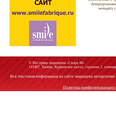
декорированн
четырёх 
© Все права защищены «Спарк-M»
141407, Химки, Куркинское шоссе, строение 2, помеще
Вся текстовая информация на сайте защищена авторскими 
Политика конфиденциальнос