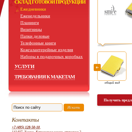
СКЛАД ГОТОВОЙ ПРОДУКЦИИ
Ежедневники
Еженедельники
Планинги
Визитницы
Папки деловые
Телефонные книги
Кожгалантерейные изделия
Наборы в подарочных коробках
УСЛУГИ
ТРЕБОВАНИЯ К МАКЕТАМ
общий вид
Получить предл
Контакты
+7 (495) 128-50-10
,