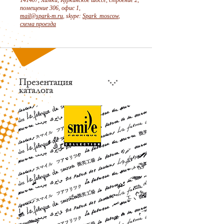
141407, Химки, Куркинское шоссе, строение 2,
помещение 306, офис 1,
mail@spark-m.ru
, skype:
Spark_moscow
,
схема проезда