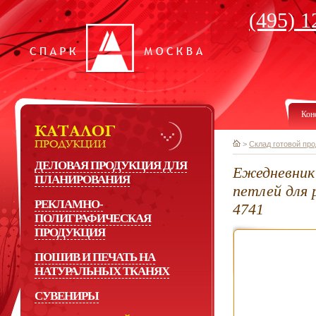
(495) 1
Кон
>
Склад готовой пр
ДЕЛОВАЯ ПРОДУКЦИЯ ДЛЯ
Ежедневник 
ПЛАНИРОВАНИЯ
петлей для 
РЕКЛАМНО-
4741
ПОЛИГРАФИЧЕСКАЯ
ПРОДУКЦИЯ
ПОШИВ И ПЕЧАТЬ НА
НАТУРАЛЬНЫХ ТКАНЯХ
СУВЕНИРЫ